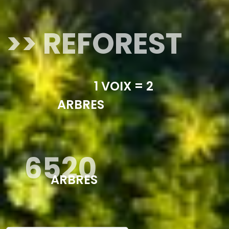
>> REFOREST
1 VOIX = 2
ARBRES
6520
ARBRES