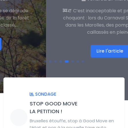
🚒🧯 C’est inacceptable et profondément
choquant : lors du Carnaval Sauvage 2026
dans les Marolles, des pompiers ont été
caillassés en pleine...
Lire l'article
SONDAGE
STOP GOOD MOVE
LA PETITION !
Bruxelles étouffe, stop à Good Move en
l’état et non à la nouvelle taxe auto