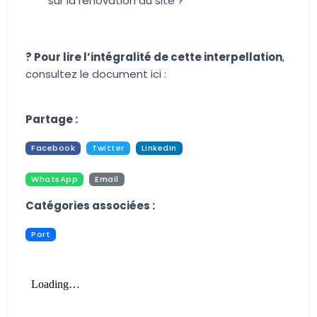
sur la rénovation du site ?
? Pour lire l’intégralité de cette interpellation
,
consultez le document ici :
Aucune image trouvée.
Partage :
Facebook
Twitter
LinkedIn
WhatsApp
Email
Pdf
Print
Catégories associées :
Port