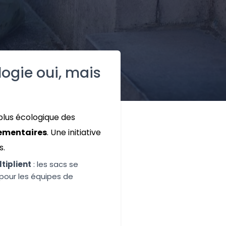
logie oui, mais
 plus écologique des
lementaires
. Une initiative
s.
tiplient
: les sacs se
 pour les équipes de