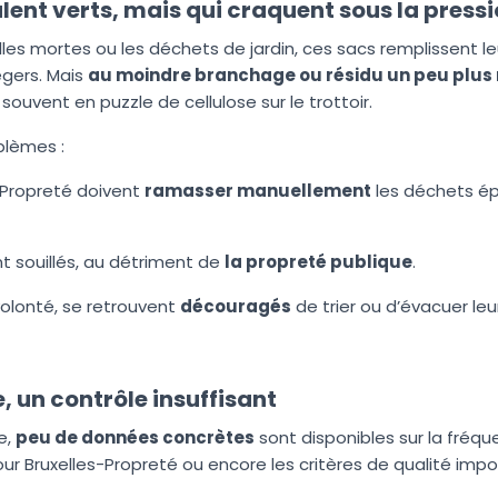
ulent verts, mais qui craquent sous la press
uilles mortes ou les déchets de jardin, ces sacs remplissent leu
gers. Mais
au moindre branchage ou résidu un peu plus 
 souvent en puzzle de cellulose sur le trottoir.
blèmes :
-Propreté doivent
ramasser manuellement
les déchets épa
nt souillés, au détriment de
la propreté publique
.
volonté, se retrouvent
découragés
de trier ou d’évacuer le
, un contrôle insuffisant
e,
peu de données concrètes
sont disponibles sur la fréq
ur Bruxelles-Propreté ou encore les critères de qualité impo