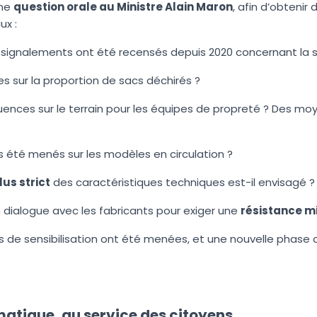
une
question orale au Ministre Alain Maron
, afin d’obtenir
ux :
signalements ont été recensés depuis 2020 concernant la so
ues sur la proportion de sacs déchirés ?
uences sur le terrain pour les équipes de propreté ? Des mo
s été menés sur les modèles en circulation ?
us strict
des caractéristiques techniques est-il envisagé ?
n dialogue avec les fabricants pour exiger une
résistance mi
 de sensibilisation ont été menées, et une nouvelle phase 
atique, au service des citoyens