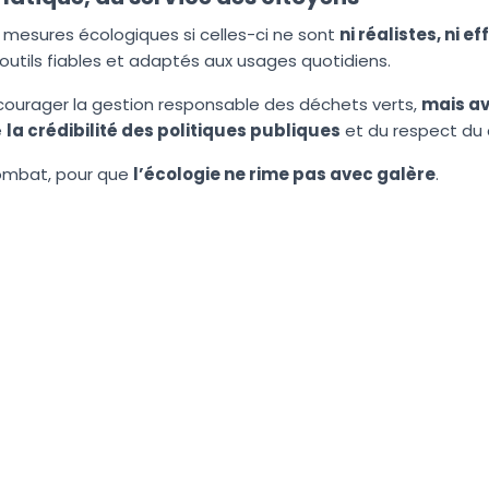
s mesures écologiques si celles-ci ne sont
ni réalistes, ni e
outils fiables et adaptés aux usages quotidiens.
ncourager la gestion responsable des déchets verts,
mais av
e
la crédibilité des politiques publiques
et du respect du 
combat, pour que
l’écologie ne rime pas avec galère
.