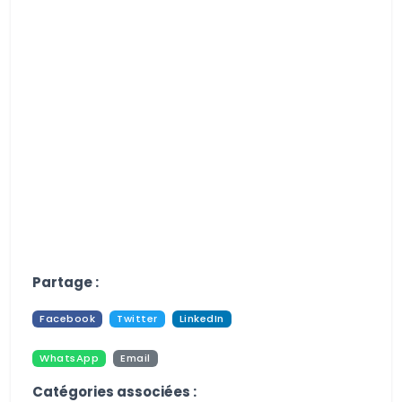
Aucune image trouvée.
Partage :
Facebook
Twitter
LinkedIn
WhatsApp
Email
Pdf
Print
Catégories associées :