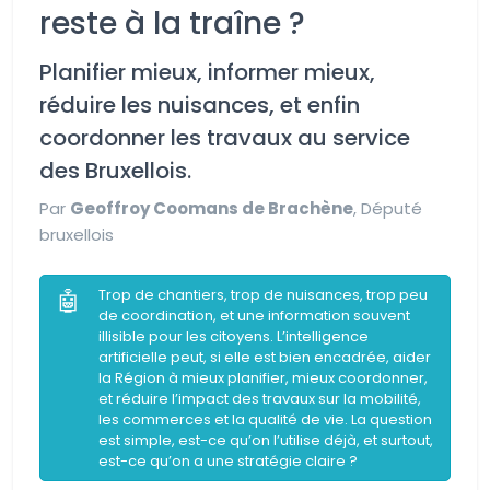
reste à la traîne ?
Planifier mieux, informer mieux,
réduire les nuisances, et enfin
coordonner les travaux au service
des Bruxellois.
Par
Geoffroy Coomans de Brachène
, Député
bruxellois
🤖
Trop de chantiers, trop de nuisances, trop peu
de coordination, et une information souvent
illisible pour les citoyens. L’intelligence
artificielle peut, si elle est bien encadrée, aider
la Région à mieux planifier, mieux coordonner,
et réduire l’impact des travaux sur la mobilité,
les commerces et la qualité de vie. La question
est simple, est-ce qu’on l’utilise déjà, et surtout,
est-ce qu’on a une stratégie claire ?