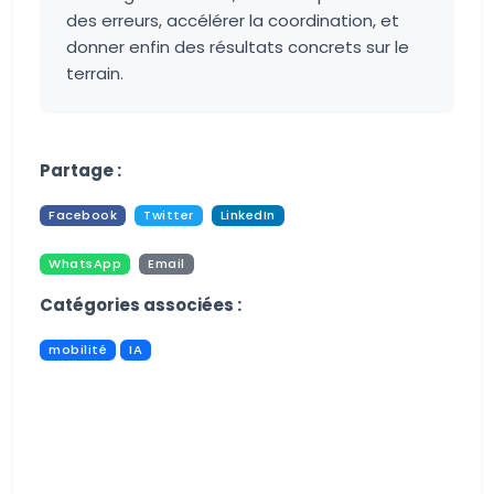
des erreurs, accélérer la coordination, et
donner enfin des résultats concrets sur le
terrain.
Aucune image trouvée.
Partage :
Facebook
Twitter
LinkedIn
WhatsApp
Email
Pdf
Print
Catégories associées :
mobilité
IA