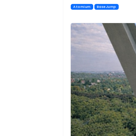
Atomium
BaseJump