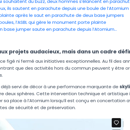
ui souhaitent du buzz, deux hommes s’élancent en parachute
reux, ils sautent en parachute depuis une boule de l’Atomium
plainte après le saut en parachute de deux base jumpers
boules, l’ASBL qui gère le monument porte plainte
 un base jumper saute en parachute depuis l’Atomium...
x projets audacieux, mais dans un cadre défi
figé ni fermé aux initiatives exceptionnelles. Au fil des année
ntrant que des activités hors du commun peuvent y être org
s.
éjà servi de décor à une performance marquante de
skyl
re deux sphères. Cette intervention technique et artistique i
r sa place à l’Atomium lorsqu’il est conçu en concertation a
tes de sécurité et de préservation.