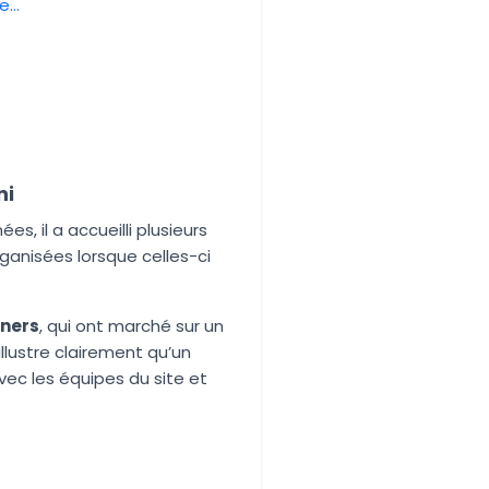
...
ni
s, il a accueilli plusieurs
anisées lorsque celles-ci
iners
, qui ont marché sur un
llustre clairement qu’un
vec les équipes du site et