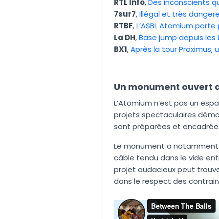
RTL Info
,
Des inconscients q
7sur7
,
Illégal et très dange
RTBF
,
L’ASBL Atomium porte 
La DH
,
Base jump depuis les 
BX1
,
Après la tour Proximus,
Un monument ouvert au
L’Atomium n’est pas un espace 
projets spectaculaires démo
sont préparées et encadrée
Le monument a notamment d
câble tendu dans le vide ent
projet audacieux peut trouve
dans le respect des contrain