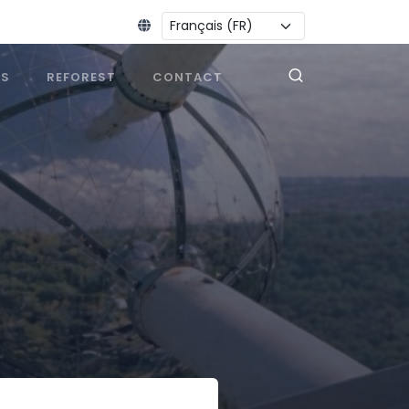
Changer la langue :
ES
REFOREST
CONTACT
m