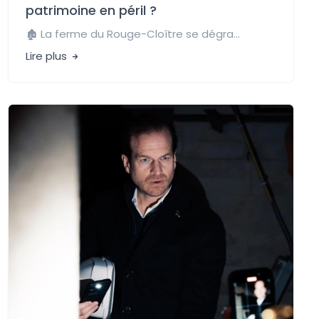
patrimoine en péril ?
🏚️ La ferme du Rouge-Cloître se dégra...
Lire plus