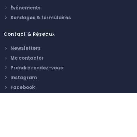
Événements
Sondages & formulaires
Contact & Réseaux
Newsletters
Me contacter
Prendre rendez-vous
Instagram
Facebook
TikTok
Coomans.be ©
2026 - Design with
by
Renaud Ben