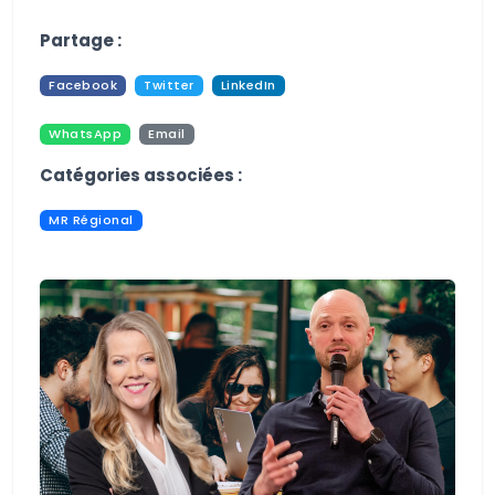
Aucune image trouvée.
Partage :
Facebook
Twitter
LinkedIn
WhatsApp
Email
Pdf
Print
Catégories associées :
MR Régional