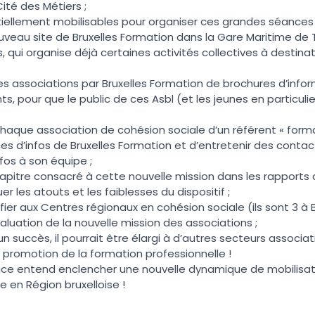
té des Métiers ;
tiellement mobilisables pour organiser ces grandes séances
 nouveau site de Bruxelles Formation dans la Gare Maritime de T
s, qui organise déjà certaines activités collectives à destin
des associations par Bruxelles Formation de brochures d’infor
, pour que le public de ces Asbl (et les jeunes en particuli
chaque association de cohésion sociale d’un référent « form
ces d’infos de Bruxelles Formation et d’entretenir des contact
fos à son équipe ;
hapitre consacré à cette nouvelle mission dans les rapports d
uer les atouts et les faiblesses du dispositif ;
nfier aux Centres régionaux en cohésion sociale (ils sont 3 à 
valuation de la nouvelle mission des associations ;
 un succès, il pourrait être élargi à d’autres secteurs associati
 promotion de la formation professionnelle !
ce entend enclencher une nouvelle dynamique de mobilisatio
 en Région bruxelloise !