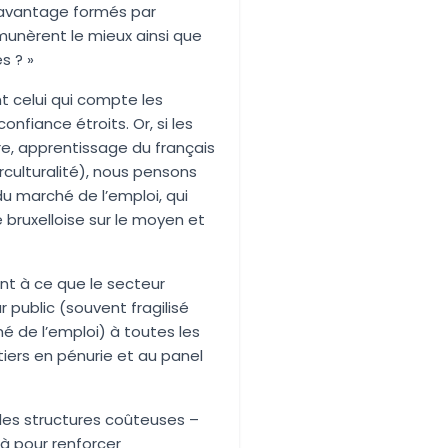
t davantage formés par
́munèrent le mieux ainsi que
s ? »
ent celui qui compte les
nfiance étroits. Or, si les
, apprentissage du français
erculturalité), nous pensons
 du marché de l’emploi, qui
́ bruxelloise sur le moyen et
nt à ce que le secteur
 public (souvent fragilisé
́ de l’emploi) à toutes les
tiers en pénurie et au panel
lles structures coûteuses –
jà pour renforcer