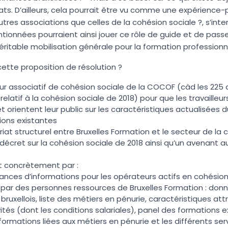
ts. D’ailleurs, cela pourrait être vu comme une expérience-pi
autres associations que celles de la cohésion sociale ?, s’int
tionnées pourraient ainsi jouer ce rôle de guide et de passe
ritable mobilisation générale pour la formation professionnel
ette proposition de résolution ?
ur associatif de cohésion sociale de la COCOF (càd les 225
relatif à la cohésion sociale de 2018) pour que les travaille
et orientent leur public sur les caractéristiques actualisées 
ions existantes
riat structurel entre Bruxelles Formation et le secteur de la c
 décret sur la cohésion sociale de 2018 ainsi qu’un avenant 
t concrètement par :
́ances d’informations pour les opérateurs actifs en cohésio
n par des personnes ressources de Bruxelles Formation : donn
bruxellois, liste des métiers en pénurie, caractéristiques a
ités (dont les conditions salariales), panel des formations e
formations liées aux métiers en pénurie et les différents s