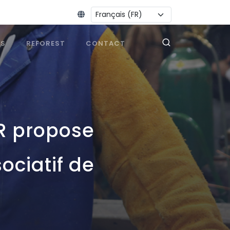
Changer la langue :
ES
REFOREST
CONTACT
MR propose
ociatif de