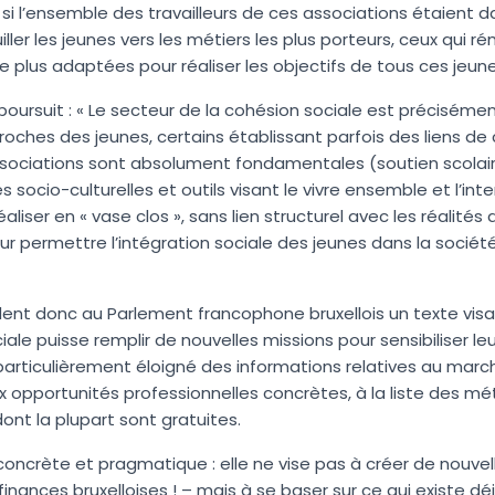
sé, si l’ensemble des travailleurs de ces associations étaien
ller les jeunes vers les métiers les plus porteurs, ceux qui re
e plus adaptées pour réaliser les objectifs de tous ces jeune
 poursuit : « Le secteur de la cohésion sociale est précisém
proches des jeunes, certains établissant parfois des liens de co
ssociations sont absolument fondamentales (soutien scolaire
́s socio-culturelles et outils visant le vivre ensemble et l’int
aliser en « vase clos », sans lien structurel avec les réalités
r permettre l’intégration sociale des jeunes dans la sociéte
endent donc au Parlement francophone bruxellois un texte visa
iale puisse remplir de nouvelles missions pour sensibiliser leur
iculièrement éloigné des informations relatives au marche
x opportunités professionnelles concrètes, à la liste des mé
ont la plupart sont gratuites.
oncrète et pragmatique : elle ne vise pas à créer de nouve
finances bruxelloises ! – mais à se baser sur ce qui existe dé