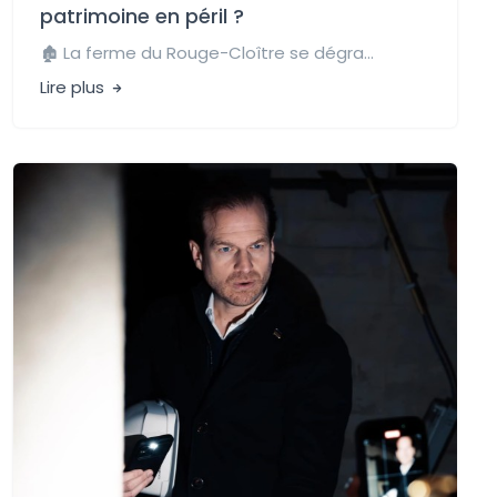
patrimoine en péril ?
🏚️ La ferme du Rouge-Cloître se dégra...
Lire plus