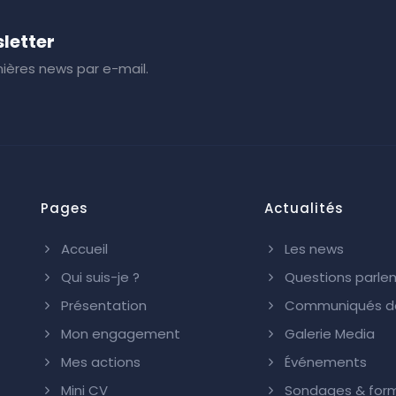
letter
ières news par e-mail.
Pages
Actualités
Accueil
Les news
Qui suis-je ?
Questions parle
Présentation
Communiqués de
Mon engagement
Galerie Media
Mes actions
Événements
Mini CV
Sondages & form