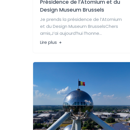
Présidence de l’Atomium et du
Design Museum Brussels
Je prends la présidence de l’Atomium
et du Design Museum BrusselsChers
amis,J’ai aujourd’hui l’honne...
Lire plus