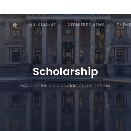
QUI SUIS-JE
DERNIÈRES NEWS
THÈM
Scholarship
Explorez les articles classés par thème.