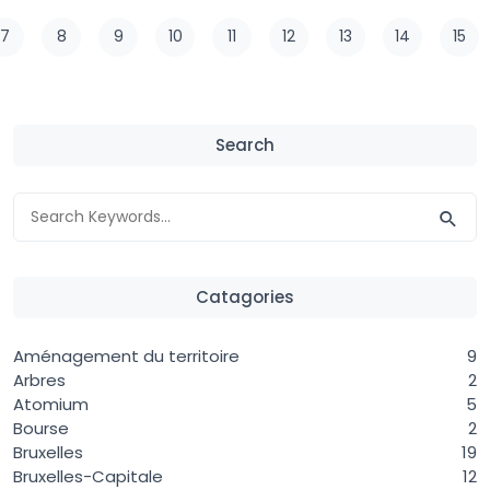
7
8
9
10
11
12
13
14
15
Search
Catagories
Aménagement du territoire
9
Arbres
2
Atomium
5
Bourse
2
Bruxelles
19
Bruxelles-Capitale
12