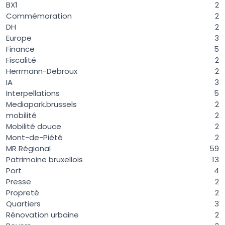
BX1
2
Commémoration
2
DH
2
Europe
3
Finance
5
Fiscalité
2
Herrmann-Debroux
2
IA
3
Interpellations
5
Mediapark.brussels
2
mobilité
2
Mobilité douce
2
Mont-de-Piété
2
MR Régional
59
Patrimoine bruxellois
13
Port
4
Presse
2
Propreté
2
Quartiers
3
Rénovation urbaine
2