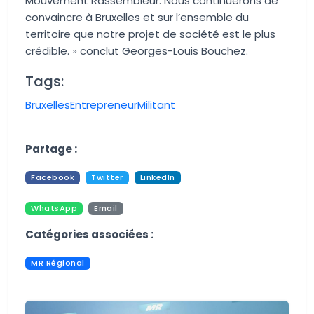
Mouvement Rassembleur. Nous continuerons de
convaincre à Bruxelles et sur l’ensemble du
territoire que notre projet de société est le plus
crédible
. » conclut Georges-Louis Bouchez.
Tags:
Bruxelles
Entrepreneur
Militant
Aucune image trouvée.
Partage :
Facebook
Twitter
LinkedIn
WhatsApp
Email
Pdf
Print
Catégories associées :
MR Régional