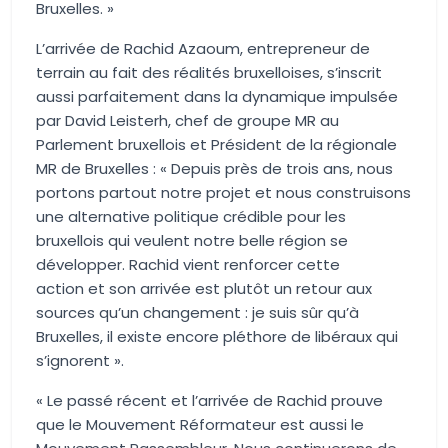
Bruxelles
.
»
L’arrivée de Rachid
Azaoum
,
entrepreneur de
terrain
au fait des
réalités bruxelloises
,
s’inscrit
aussi parfaitement dans la dynamique impulsée
par David
Leisterh
, chef de groupe MR au
Parlement bruxellois et Président de la régionale
MR de Bruxelles : «
Depuis près de trois ans, nous
port
ons
partout notre projet et nous construisons
une alternative politique crédible pour les
bruxellois qui veulent notre belle région
se
développer
. Rachid vient renforcer
cette
action
et son arrivée est plutôt un retour aux
sources
qu’un changement :
je suis sûr qu’à
Bruxelles, il existe encore pléthore de libéraux qui
s’ignorent
».
«
Le passé récent et l’arrivée de Rachid prouve
que le Mouvement Réformateur est aussi le