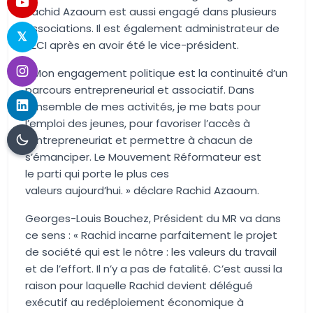
Rachid
Azaoum
est aussi engagé dans plusieurs
associations. Il est également administrateur de
BECI
après en avoir été
le vice-président.
«
Mon engagement politique est la continuité d’un
parcours entrepreneurial et associatif. Dans
l’ensemble de mes activités, je me bats pour
l’emploi des jeunes, pour favoriser l’accès à
l’entrepreneuriat et permettre à chacun de
s’émancipe
r. Le Mouvement Réformateur est
le
parti qui porte le plus ces
valeurs
aujourd’hui.
»
déclare Rachid
Azaoum
.
Georges-Louis Bouchez, Président du MR va dans
ce sens : «
Rachid incarne parfaitement le projet
de société qui est le nôtre
: les valeurs du travail
et de l’effort
. Il n’y a pas de fatalité
.
C’est aussi la
raison pour laquelle Rachid devient délégué
exécutif au redéploiement économique à