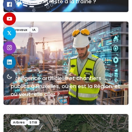
l’action, ou on reste à la traîne ?
Travaux
IA
Intelligence artificielle et chantiers
publics à Bruxelles, où en est la Région, et
où veut-elle aller ?
Arbres
STIB