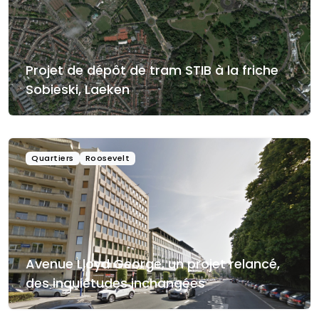
Projet de dépôt de tram STIB à la friche
Sobieski, Laeken
Quartiers
Roosevelt
Avenue Lloyd George, un projet relancé,
des inquiétudes inchangées