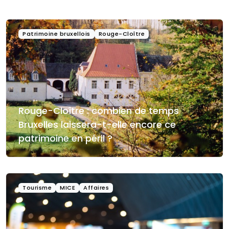
Patrimoine bruxellois
Rouge-Cloître
Rouge-Cloître : combien de temps
Bruxelles laissera-t-elle encore ce
patrimoine en péril ?
Tourisme
MICE
Affaires