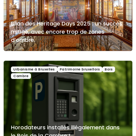
Bilan des Heritage Days 2025 : un succès
mitigé, avec encore trop de zones
d’ombre.
Urbanisme à Bruxelles
Patrimoine bruxellois
Bois
Cambre
Horodateurs installés illégalement dans
le Bois de la Cambre !