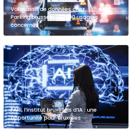
Vol massif de données chez
Parking.brussels, 130.000 usagers
concernés
FARI, l’institut bruxellois d’IA : une
opportunité pour Bruxelles