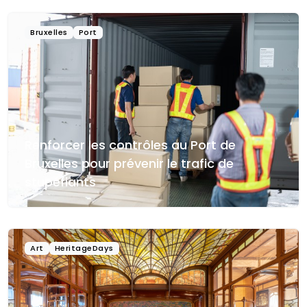
Bruxelles
Port
Renforcer les contrôles au Port de
Bruxelles pour prévenir le trafic de
stupéfiants
Art
HeritageDays