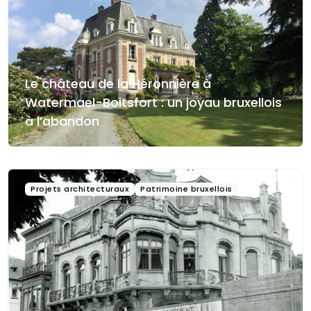
Le château de la Héronnière à
Watermael-Boitsfort : un joyau bruxellois
à l’abandon
Projets architecturaux
Patrimoine bruxellois