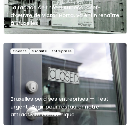
La façade de l’hôtel Aubecq, chef-
d’œuvre de Victor Horta, va enfin renaître
à Bruxelles
Finance
Fiscalité
Entreprises
Bruxelles perd ses entreprises — il est
urgent d’agir pour restaurer notre
attractivité économique