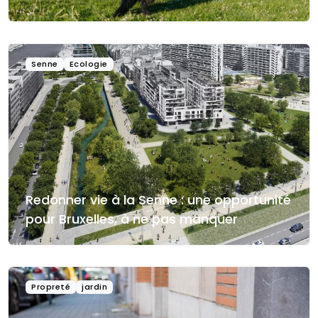
Senne
Ecologie
Redonner vie à la Senne : une opportunité
pour Bruxelles, à ne pas manquer
Propreté
jardin