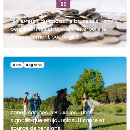
Les erreurs du cadastre bruxellois
pénalisent les citoyens : j’interpelle le
Gouvernement pour agir !
parc
dogzone
Zones canines à Bruxelles : une
signalétique toujours insuffisante et
source de tensions