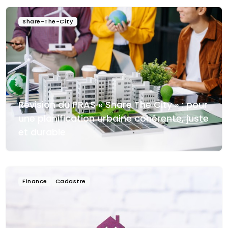
Share-The-City
Révision du PRAS « Share The City » : pour
une planification urbaine cohérente, juste
et durable
Finance
Cadastre