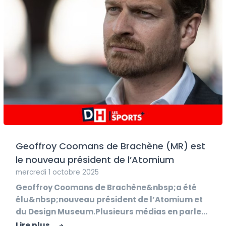
Geoffroy Coomans de Brachène (MR) est
le nouveau président de l’Atomium
mercredi 1 octobre 2025
Geoffroy Coomans de Brachène&nbsp;a été
élu&nbsp;nouveau président de l’Atomium et
du Design Museum.Plusieurs médias en parlent
déjà :? L’Avenir :...
Lire plus...