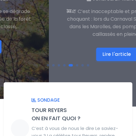
🚒🧯 C’est inacceptable et profondément
choquant : lors du Carnaval Sauvage 2026
dans les Marolles, des pompiers ont été
caillassés en pleine...
Lire l'article
SONDAGE
TOUR REYERS
ON EN FAIT QUOI ?
C’est à vous de nous le dire Le saviez-
vous ? La célèbre tour Reyers, repère