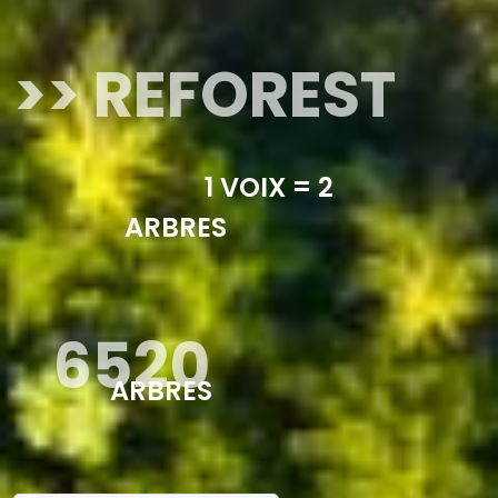
>> REFOREST
1 VOIX = 2
ARBRES
6520
ARBRES