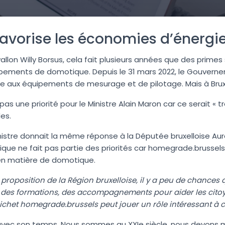
avorise les économies d’énergie
wallon Willy Borsus, cela fait plusieurs années que des prime
ements de domotique. Depuis le 31 mars 2022, le Gouverneme
ime aux équipements de mesurage et de pilotage. Mais à Brux
s une priorité pour le Ministre Alain Maron car ce serait « tr
es.
nistre donnait la même réponse à la Députée bruxelloise Aurél
tique ne fait pas partie des priorités car homegrade.brusse
n matière de domotique.
 proposition de la Région bruxelloise, il y a peu de chance
fois des formations, des accompagnements pour aider les citoy
ichet homegrade.brussels peut jouer un rôle intéressant à ce
vre avec son temps. Nous sommes au XXIe siècle, nous devons m