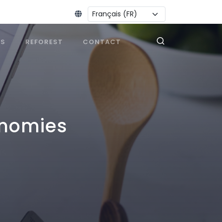
Changer la langue :
ES
REFOREST
CONTACT
onomies