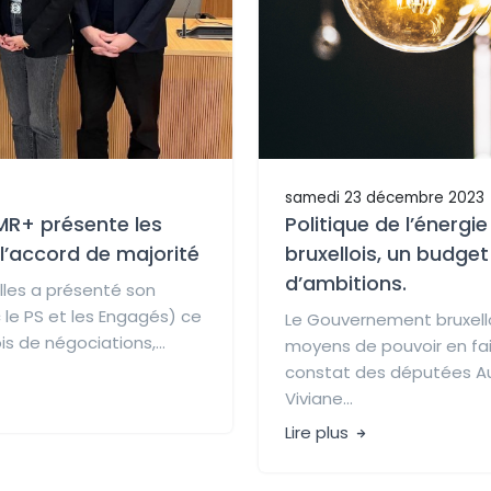
samedi 23 décembre 2023
e MR+ présente les
Politique de l’énerg
l’accord de majorité
bruxellois, un budge
d’ambitions.
elles a présenté son
 le PS et les Engagés) ce
Le Gouvernement bruxello
s de négociations,...
moyens de pouvoir en faire
constat des députées Aur
Viviane...
Lire plus