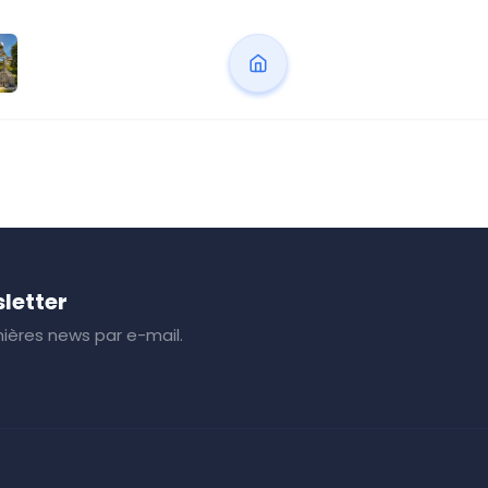
letter
ières news par e-mail.