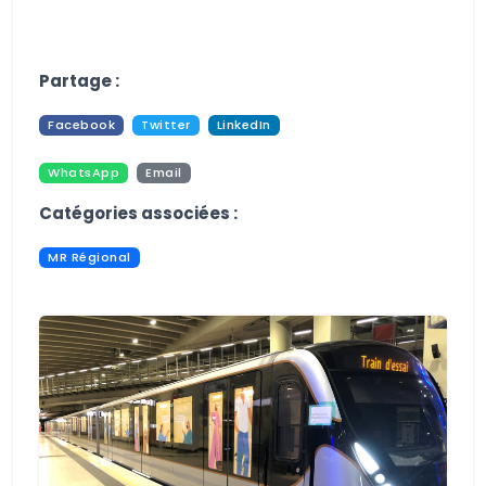
Aucune image trouvée.
Partage :
Facebook
Twitter
LinkedIn
WhatsApp
Email
Pdf
Print
Catégories associées :
MR Régional