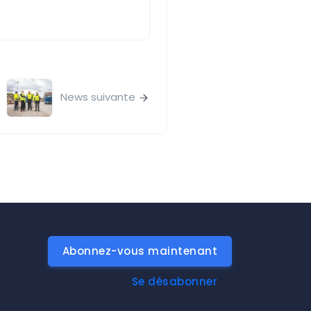
News suivante
Abonnez-vous maintenant
Se désabonner