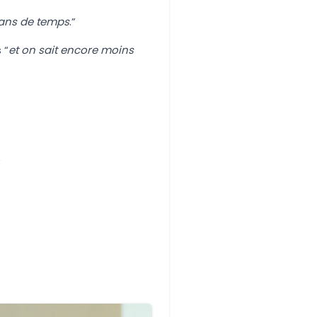
x ans de temps
.”
 “
et on sait encore moins
”