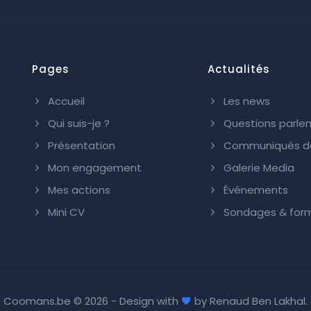
Pages
Actualités
Accueil
Les news
Qui suis-je ?
Questions parle
Présentation
Communiqués de
Mon engagement
Galerie Media
Mes actions
Événements
Mini CV
Sondages & form
Coomans.be ©
2026 - Design with
by
Renaud Ben Lakhal
.