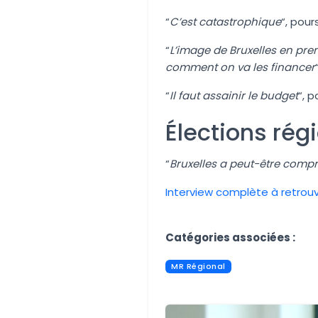
“
C’est catastrophique
“, pour
“
L’image de Bruxelles en pr
comment on va les financer
“
Il faut assainir le budget
“, p
Élections rég
“
Bruxelles a peut-être compri
Interview complète à retrouve
Aucune image trouvée.
Catégories associées :
MR Régional