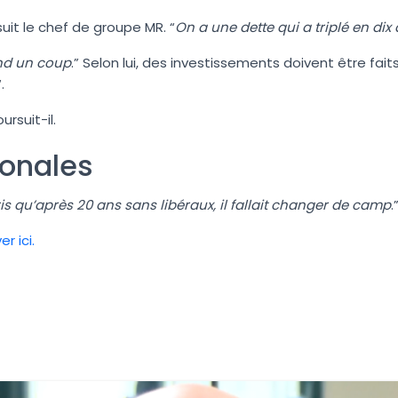
suit le chef de groupe MR. “
On a une dette qui a triplé en di
end un coup
.” Selon lui, des investissements doivent être faits
“.
oursuit-il.
ionales
s qu’après 20 ans sans libéraux, il fallait changer de camp
.
r ici.