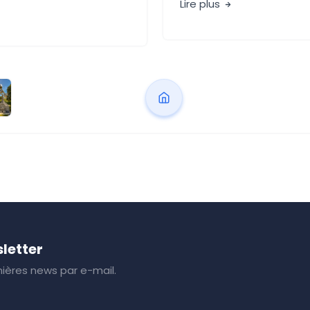
Lire plus
letter
ières news par e-mail.