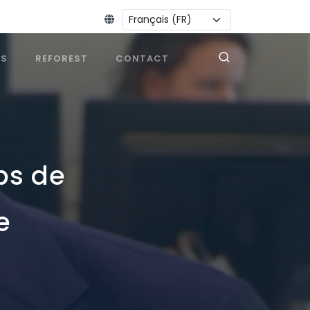
Changer la langue :
ES
REFOREST
CONTACT
rps de
e