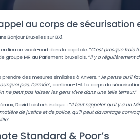
e appel au corps de sécurisation 
ans Bonjour Bruxelles sur BX1.
 eu lieu ce week-end dans la capitale. “
C’est presque trois 
de groupe MR au Parlement bruxellois. “
Il y a régulièrement
à prendre des mesures similaires à Anvers. “
Je pense qu’il fa
pourquoi pas, l’armée
“, continue-t-il. Le corps de sécurisatio
n ne peut pas laisser les gens vivre dans une telle terreur.
”
aux, David Leisterh indique : “
Il faut rappeler qu’il y a un M
atière de justice et de police, qu’il peut davantage convoq
ille
“.
note Standard & Poor’s