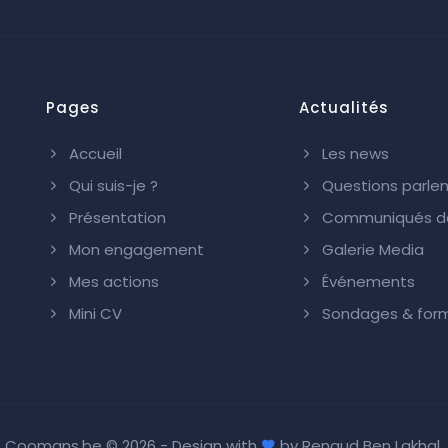
Pages
Actualités
Accueil
Les news
Qui suis-je ?
Questions parle
Présentation
Communiqués de
Mon engagement
Galerie Media
Mes actions
Événements
Mini CV
Sondages & form
Coomans.be ©
2026 - Design with
by
Renaud Ben Lakhal
.