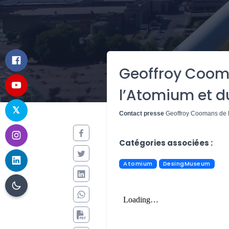
Geoffroy Coom
l’Atomium et d
Contact presse
Geoffroy Coomans de 
Aucune image trouvée.
Catégories associées :
Atomium
DesingMuseum