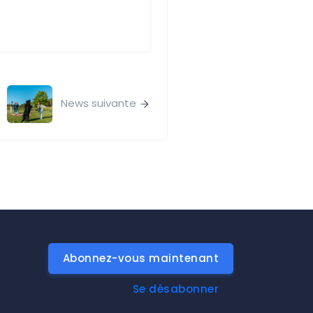
News suivante
Abonnez-vous maintenant
Se désabonner