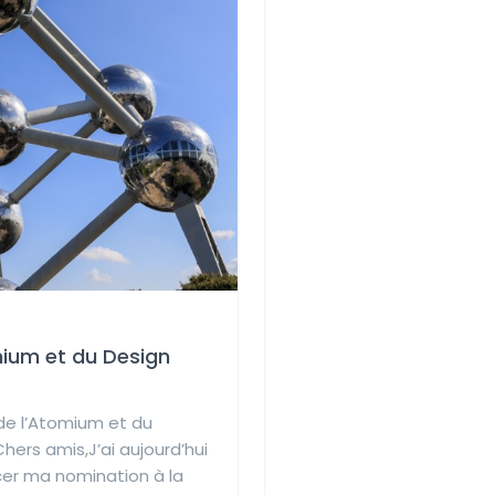
mium et du Design
de l’Atomium et du
ers amis,J’ai aujourd’hui
cer ma nomination à la