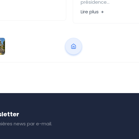
présidence...
Lire plus
letter
ières news par e-mail.