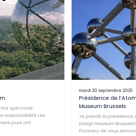
mardi 30 septembre 2025
um
Présidence de l’Ato
Museum Brussels
ntre spectacle
e responsabilité Les
Je prends la présidence 
iers jours ont
Design Museum BrusselsCh
l’honneur de vous annon