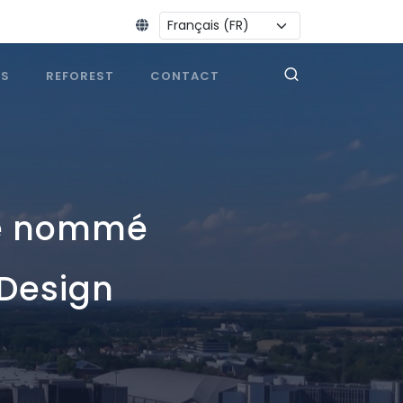
Changer la langue :
ES
REFOREST
CONTACT
ne nommé
 Design