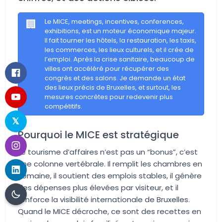
🏢
Le MICE, meetings, incentives, conferences,
exhibitions, est un moteur économique majeur.
Il fait tourner les hôtels, la restauration, les taxis,
les commerces, les lieux culturels, et il crée de
l’emploi. Après la crise sanitaire, beaucoup de
villes ont accéléré pour récupérer des
congrès et des salons. Je demande un état
des lieux précis de Bruxelles, et surtout, les
mesures concrètes pour redevenir plus
compétitifs.
Pourquoi le MICE est stratégique
Le tourisme d’affaires n’est pas un “bonus”, c’est
une colonne vertébrale. Il remplit les chambres en
semaine, il soutient des emplois stables, il génère
des dépenses plus élevées par visiteur, et il
renforce la visibilité internationale de Bruxelles.
Quand le MICE décroche, ce sont des recettes en