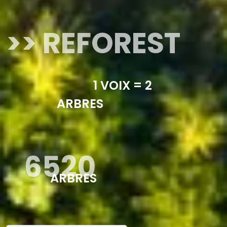
>> REFOREST
1 VOIX = 2
ARBRES
6520
ARBRES