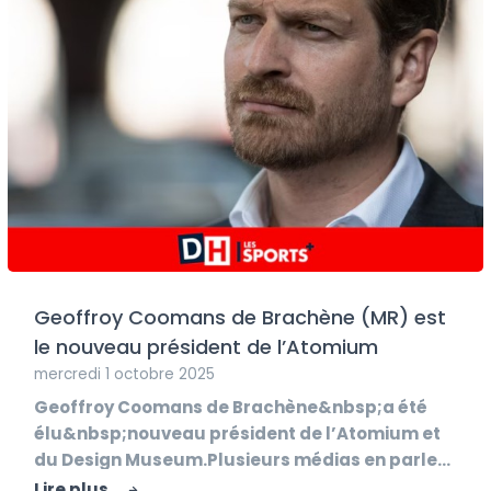
Geoffroy Coomans de Brachène (MR) est
le nouveau président de l’Atomium
mercredi 1 octobre 2025
Geoffroy Coomans de Brachène&nbsp;a été
élu&nbsp;nouveau président de l’Atomium et
du Design Museum.Plusieurs médias en parlent
déjà :? L’Avenir :...
Lire plus...