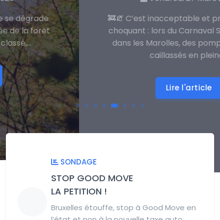
🚒🧯 C’est inacceptable et profondément
choquant : lors du Carnaval Sauvage 2026
dans les Marolles, des pompiers ont été
caillassés en pleine...
Lire l'article
SONDAGE
STOP GOOD MOVE
LA PETITION !
Bruxelles étouffe, stop à Good Move en
l’état et non à la nouvelle taxe auto