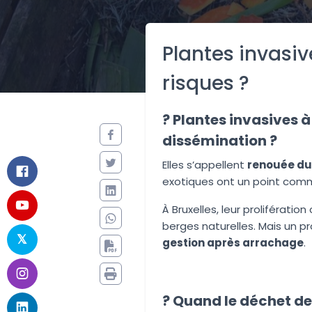
Plantes invasiv
risques ?
? Plantes invasives à 
dissémination ?
Elles s’appellent
renouée du
exotiques ont un point comm
À Bruxelles, leur prolifératio
berges naturelles. Mais un 
gestion après arrachage
.
?️ Quand le déchet d