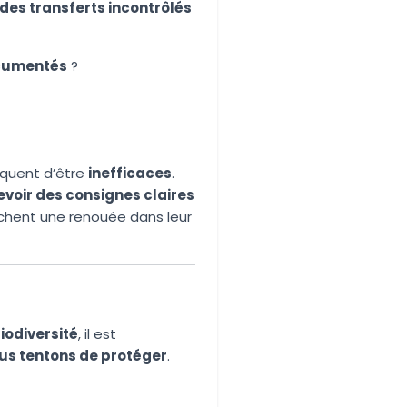
 des transferts incontrôlés
cumentés
?
isquent d’être
inefficaces
.
evoir des consignes claires
rachent une renouée dans leur
biodiversité
, il est
us tentons de protéger
.