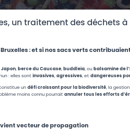
es, un traitement des déchets à
Bruxelles : et si nos sacs verts contribuaient
 Japon
,
berce du Caucase
,
buddleia
, ou
balsamine de l
un : elles sont
invasives
,
agressives
, et
dangereuses po
n constitue un
défi croissant pour la biodiversité
, la gestio
problème moins connu pourrait
annuler tous les efforts d’é
evient vecteur de propagation