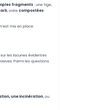
imples fragments
: une tige,
park
, voire
compostées
n’est mis en place.
sur les lacunes évidentes
sives. Parmi les questions
ration, une incinération
, ou