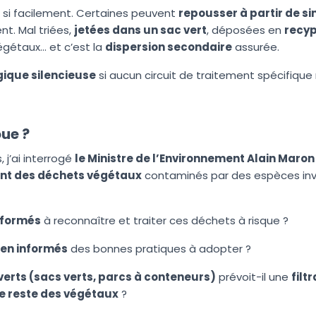
si facilement. Certaines peuvent
repousser à partir de s
nt. Mal triées,
jetées dans un sac vert
, déposées en
recy
égétaux… et c’est la
dispersion secondaire
assurée.
ique silencieuse
si aucun circuit de traitement spécifique 
oue ?
 j’ai interrogé
le Ministre de l’Environnement Alain Maron
ent des déchets végétaux
contaminés par des espèces inva
 formés
à reconnaître et traiter ces déchets à risque ?
bien informés
des bonnes pratiques à adopter ?
verts (sacs verts, parcs à conteneurs)
prévoit-il une
filt
le reste des végétaux
?