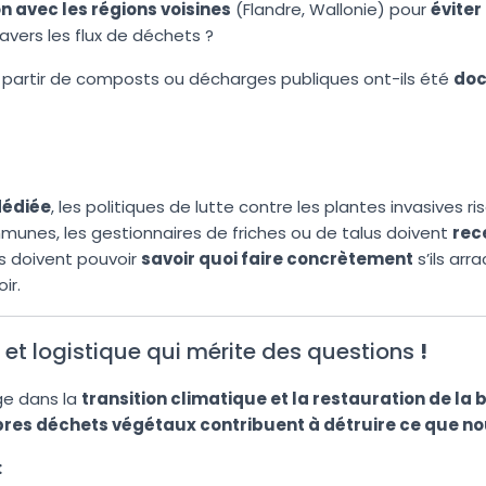
n avec les régions voisines
(Flandre, Wallonie) pour
éviter
avers les flux de déchets ?
partir de composts ou décharges publiques ont-ils été
do
dédiée
, les politiques de lutte contre les plantes invasives r
ommunes, les gestionnaires de friches ou de talus doivent
rec
ois doivent pouvoir
savoir quoi faire concrètement
s’ils ar
ir.
et logistique qui mérite des questions
!
age dans la
transition climatique et la restauration de la 
res déchets végétaux contribuent à détruire ce que no
: