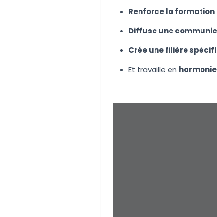
Renforce la formation
Diffuse une communica
Crée une filière spécif
Et travaille en
harmonie 