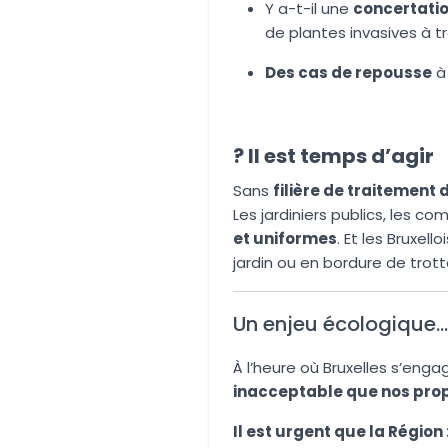
Y a-t-il une
concertatio
de plantes invasives à tr
Des cas de repousse
à 
? Il est temps d’agir
Sans
filière de traitement 
Les jardiniers publics, les c
et uniformes
. Et les Bruxell
jardin ou en bordure de trotto
Un enjeu écologique… 
À l’heure où Bruxelles s’eng
inacceptable que nos prop
Il est urgent que la Région 