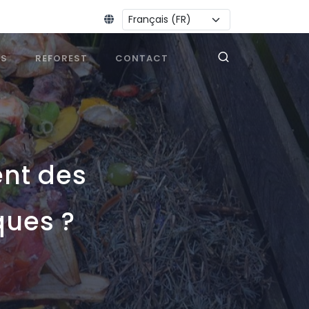
Changer la langue :
ES
REFOREST
CONTACT
ent des
ques ?