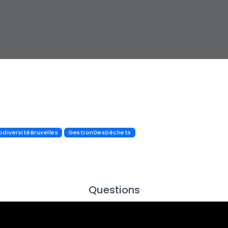
odiversitéBruxelles
GestionDesDéchets
Questions