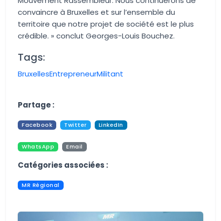
Mouvement Rassembleur. Nous continuerons de
convaincre à Bruxelles et sur l’ensemble du
territoire que notre projet de société est le plus
crédible
. » conclut Georges-Louis Bouchez.
Tags:
Bruxelles
Entrepreneur
Militant
Aucune image trouvée.
Partage :
Facebook
Twitter
LinkedIn
WhatsApp
Email
Pdf
Print
Catégories associées :
MR Régional