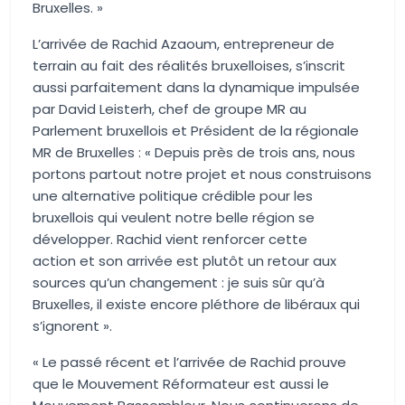
Bruxelles
.
»
L’arrivée de Rachid
Azaoum
,
entrepreneur de
terrain
au fait des
réalités bruxelloises
,
s’inscrit
aussi parfaitement dans la dynamique impulsée
par David
Leisterh
, chef de groupe MR au
Parlement bruxellois et Président de la régionale
MR de Bruxelles : «
Depuis près de trois ans, nous
port
ons
partout notre projet et nous construisons
une alternative politique crédible pour les
bruxellois qui veulent notre belle région
se
développer
. Rachid vient renforcer
cette
action
et son arrivée est plutôt un retour aux
sources
qu’un changement :
je suis sûr qu’à
Bruxelles, il existe encore pléthore de libéraux qui
s’ignorent
».
«
Le passé récent et l’arrivée de Rachid prouve
que le Mouvement Réformateur est aussi le