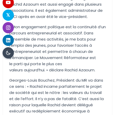
Rachid
Azaoum
est aussi engagé dans plusieurs
associations. Il est également administrateur de
BECI
après en avoir été
le vice-président.
«
Mon engagement politique est la continuité d’un
parcours entrepreneurial et associatif. Dans
l’ensemble de mes activités, je me bats pour
l’emploi des jeunes, pour favoriser l’accès à
l’entrepreneuriat et permettre à chacun de
s’émancipe
r. Le Mouvement Réformateur est
le
parti qui porte le plus ces
valeurs
aujourd’hui.
»
déclare Rachid
Azaoum
.
Georges-Louis Bouchez, Président du MR va dans
ce sens : «
Rachid incarne parfaitement le projet
de société qui est le nôtre
: les valeurs du travail
et de l’effort
. Il n’y a pas de fatalité
.
C’est aussi la
raison pour laquelle Rachid devient délégué
exécutif au redéploiement économique à